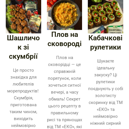
Плов на
Шашличо
Кабачкові
сковороді
к зі
рулетики
скумбрії
Плов на
Шукаєте
сковорідці — це
ідеальну
Це просто
справжній
закуску? Ці
знахідка для
порятунок, коли
рулетики
любителів
хочеться ситної
поєднують у собі
морепродуктів!
вечері, а часу
золотисту
Скумбрія,
обмаль! Секрет
скоринку від ТМ
приготована
цього рецепту в
«ЕКО» та
таким чином,
правильному
неймовірно
виходить
рисі та прянощах
ніжний сирний
неймовірно
від ТМ «ЕКО», які