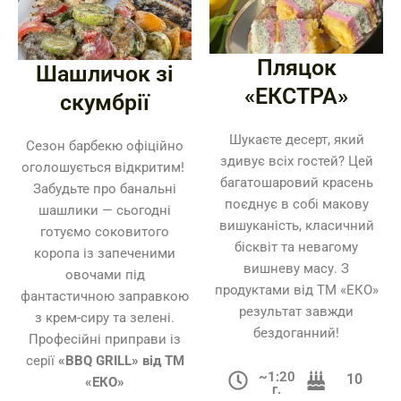
Пляцок
Шашличок зі
«ЕКСТРА»
скумбрії
Шукаєте десерт, який
Сезон барбекю офіційно
здивує всіх гостей? Цей
оголошується відкритим!
багатошаровий красень
Забудьте про банальні
поєднує в собі макову
шашлики — сьогодні
вишуканість, класичний
готуємо соковитого
бісквіт та невагому
коропа із запеченими
вишневу масу. З
овочами під
продуктами від ТМ «ЕКО»
фантастичною заправкою
результат завжди
з крем-сиру та зелені.
бездоганний!
Професійні приправи із
серії
«BBQ GRILL» від ТМ
~1:20
10
«ЕКО»
г.