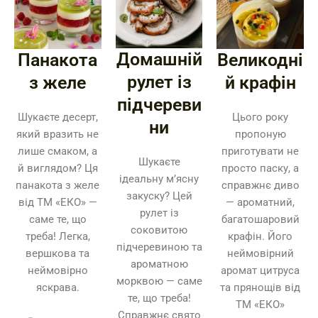
Домашній
Панакота
Великодні
рулет із
з желе
й крафін
підчереви
Шукаєте десерт,
Цього року
ни
який вразить не
пропоную
лише смаком, а
приготувати не
Шукаєте
й виглядом? Ця
просто паску, а
ідеальну м’ясну
панакота з желе
справжнє диво
закуску? Цей
від ТМ «ЕКО» —
— ароматний,
рулет із
саме те, що
багатошаровий
соковитою
треба! Легка,
крафін. Його
підчеревиною та
вершкова та
неймовірний
ароматною
неймовірно
аромат цитруса
морквою — саме
яскрава.
та прянощів від
те, що треба!
ТМ «ЕКО»
Справжнє свято