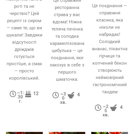
Це справжня
Це поєднання —
роті та не
ресторанна
справжня
черствіє? Цей
страва у вас
класика, яка
рецепт із сиром
вдома! Ніжна
ніколи не
— саме те, що ви
теляча печінка
набридає!
шукали! Завдяки
та солодка
Солодкий
відсутності
карамелізована
ананас, пікантна
дріжджів
цибулька — це
гірчиця та
готується
поєднання, яке
копчений бекон
простіше, а смак
закохує в себе з
створюють
— просто
першого
неймовірний
королівський.
шматочка.
гастрономічний
тандем
~1:
12
~3
4
30
0
г.
хв.
~2
4
5
хв.