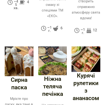
створить
~4
4
5
смаку зі
справжню
хв.
спеціями ТМ
атмосферу свята
«ЕКО».
вдома!
~1
6
~1
12
г.
г.
Курячі
Ніжна
Сирна
рулетики
теляча
паска
з
печінка
ананасом
Мрієте про
паску, яка тане в