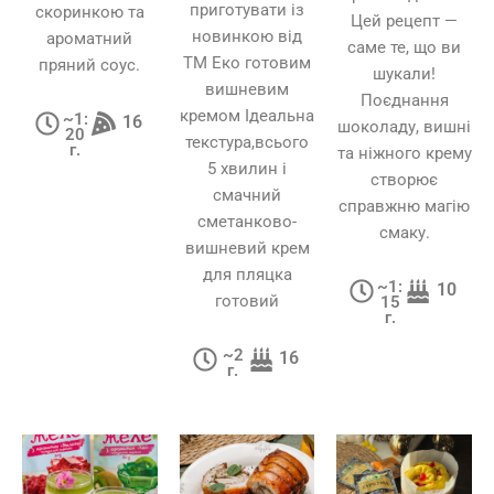
приготувати із
скоринкою та
Цей рецепт —
новинкою від
ароматний
саме те, що ви
ТМ Еко готовим
пряний соус.
шукали!
вишневим
Поєднання
кремом Ідеальна
~1:
16
шоколаду, вишні
20
текстура,всього
г.
та ніжного крему
5 хвилин і
створює
смачний
справжню магію
сметанково-
смаку.
вишневий крем
для пляцка
~1:
10
готовий
15
г.
~2
16
г.