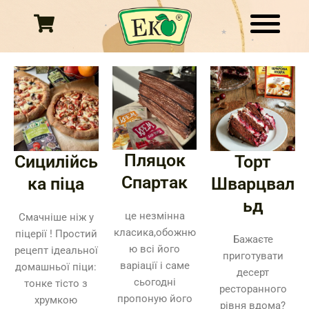
Перейти
до
вмісту
Пляцок
Сицилійсь
Торт
Спартак
ка піца
Шварцвал
ьд
це незмінна
Смачніше ніж у
класика,обожню
піцерії ! Простий
Бажаєте
ю всі його
рецепт ідеальної
приготувати
варіації і саме
домашньої піци:
десерт
сьогодні
тонке тісто з
ресторанного
пропоную його
хрумкою
рівня вдома?