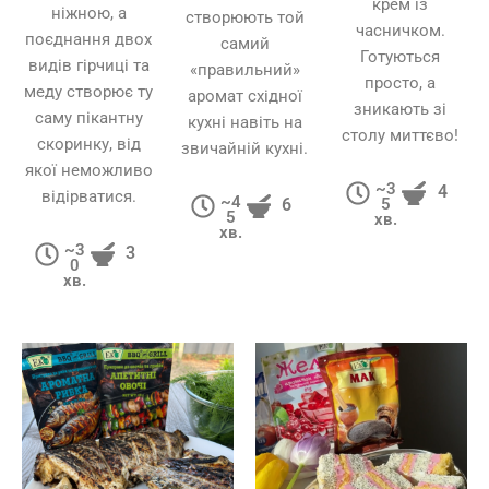
крем із
ніжною, а
створюють той
часничком.
поєднання двох
самий
Готуються
видів гірчиці та
«правильний»
просто, а
меду створює ту
аромат східної
зникають зі
саму пікантну
кухні навіть на
столу миттєво!
скоринку, від
звичайній кухні.
якої неможливо
~3
4
відірватися.
~4
5
6
5
хв.
хв.
~3
3
0
хв.