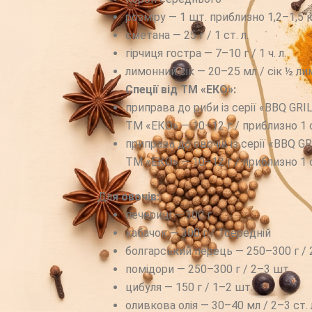
розміру — 1 шт. приблизно 1,2–1,5 
сметана — 25 г / 1 ст. л.
гірчиця гостра — 7–10 г / 1 ч. л.
лимонний сік — 20–25 мл / сік ½ л
Спеції від ТМ «ЕКО»:
приправа до риби із серії «BBQ GRIL
ТМ «ЕКО» — 10–12 г / приблизно 1 с
приправа до овочів із серії «BBQ GR
ТМ «ЕКО» — 10–12 г / приблизно 1 с
Дл
я овочів:
печериці — 300 г
кабачок — 300 г / 1середній
болгарський перець — 250–300 г / 
помідори — 250–300 г / 2–3 шт.
цибуля — 150 г / 1–2 шт.
оливкова олія — 30–40 мл / 2–3 ст. 