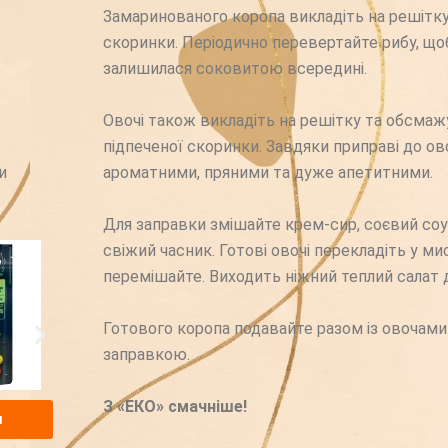
Замаринованого коропа викладіть на решітку 
скоринки. Періодично перевертайте рибу, що
залишилася соковитою всередині.
Овочі також викладіть на решітку та обсмажуй
підпеченої скоринки. Завдяки приправі до ово
и
ароматними, пряними та дуже апетитними.
Для заправки змішайте крем-сир, соєвий соус
свіжий часник. Готові овочі перекладіть у ми
перемішайте. Виходить ніжний теплий салат 
Готового коропа подавайте разом із овочам
заправкою.
З «ЕКО» смачніше!
и
Замовити