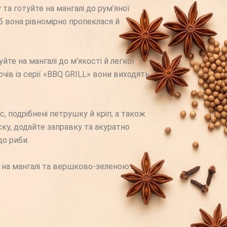
та готуйте на мангалі до рум’яної
б вона рівномірно пропеклася й
те на мангалі до м’якості й легкої
чів із серії «BBQ GRILL» вони виходять
, подрібнені петрушку й кріп, а також
ску, додайте заправку та акуратно
до риби.
и на мангалі та вершково-зеленою