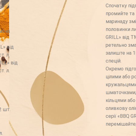
Спочатку під
кг
промийте та
маринаду змі
половинки ли
имона
GRILL» від 
ретельно зма
L» від
залиште на 1
т. л.
спецій.
ILL» від
Окремо підго
т. л.
цілими або ро
кружальцями
шматочками,
кільцями або
оливкову олі
2 шт.
серії «BBQ G
перемішайте,
л.