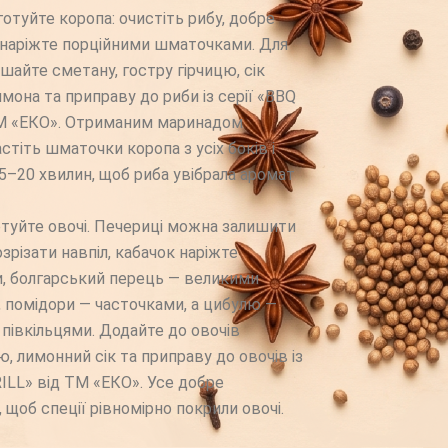
готуйте коропа: очистіть рибу, добре
 наріжте порційними шматочками. Для
шайте сметану, гостру гірчицю, сік
мона та приправу до риби із серії «BBQ
ТМ «ЕКО». Отриманим маринадом
стіть шматочки коропа з усіх боків і
5–20 хвилин, щоб риба увібрала аромат
туйте овочі. Печериці можна залишити
зрізати навпіл, кабачок наріжте
, болгарський перець — великими
 помідори — часточками, а цибулю —
 півкільцями. Додайте до овочів
ю, лимонний сік та приправу до овочів із
RILL» від ТМ «ЕКО». Усе добре
 щоб спеції рівномірно покрили овочі.