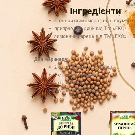
Інгредієнти
2 тушки свіжомороженої скумбрії
приправа до риби від ТМ «ЕКО» — 
лимонний перець від ТМ «ЕКО» — 
Для маринаду:
2 ст. л. діжонської гірчиці
1 ст. л. міцної гірчиці
2 ст. л. меду
3 ст. л. соєвого соусу