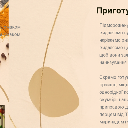
Пригот
Підморожену 
за смаком
видаляємо ну
за смаком
нарізаємо ри
видаляємо це
щоб вони зал
нанизування.
Окремо готу
гірчицю, міцн
однорідної к
скумбрії на
приправою д
перцем від Т
маринадом і 