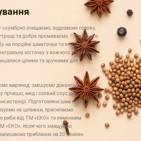
ування
скумбрію очищаємо, відрізаємо голову,
трощі та добре промиваємо. Після цього
бу на порційні шматочки та акуратно
нтральну кісточку з кожного шматочка,
ишалися цілими та зручними для
ємо маринад: змішуємо діжонську
у гірчицю, мед і соєвий соус до
онсистенції. Підготовлені шматочки
низуємо на шпажки, присипаємо
о риби від ТМ «ЕКО» та лимонним
М «ЕКО», після чого змащуємо
залишаємо приблизно на 20 хвилин.